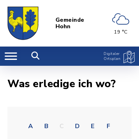
Gemeinde
Hohn
19 °C
Digitaler
Ortsplan
Was erledige ich wo?
A
B
C
D
E
F