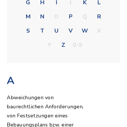
G
H
I
J
K
L
M
N
O
P
Q
R
S
T
U
V
W
X
Y
Z
0-9
A
Abweichungen von
baurechtlichen Anforderungen,
von Festsetzungen eines
Bebauungsplans bzw. einer